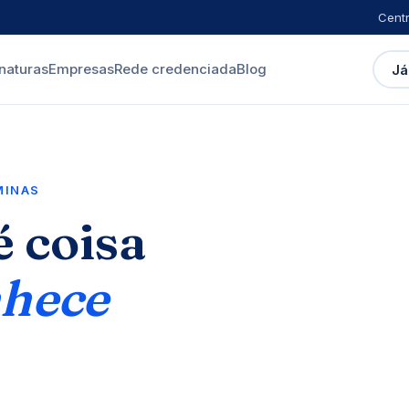
Centr
naturas
Empresas
Rede credenciada
Blog
Já
MINAS
 coisa
hece
"Oi, Patric
você aqui 
Central Mais