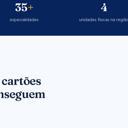
35
+
4
especialidades
unidades físicas na regiã
 cartões
onseguem