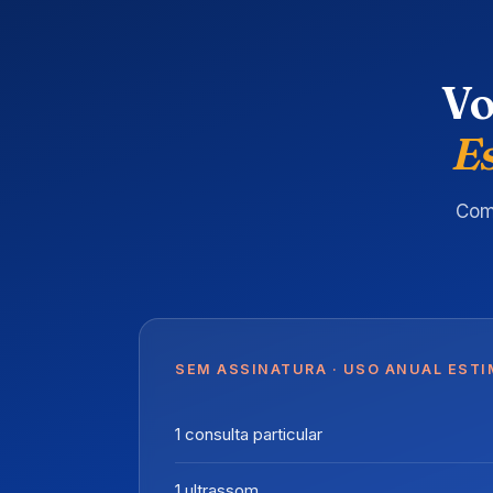
Vo
E
Com
SEM ASSINATURA · USO ANUAL EST
1 consulta particular
1 ultrassom