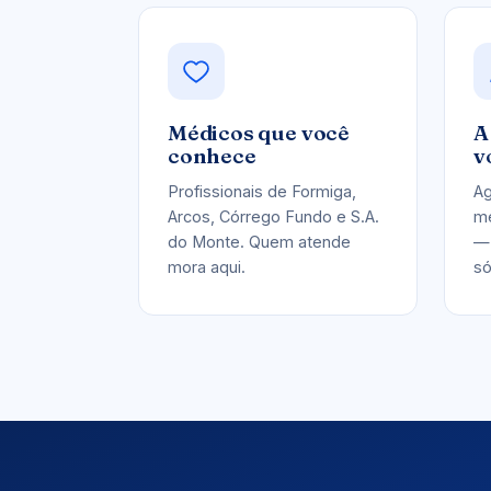
Médicos que você
A
conhece
v
Profissionais de Formiga,
Ag
Arcos, Córrego Fundo e S.A.
me
do Monte. Quem atende
— 
mora aqui.
só