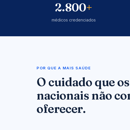
2.800
+
médicos credenciados
POR QUE A MAIS SAÚDE
O cuidado que os
nacionais não c
oferecer.