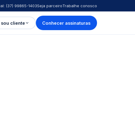
al: (37) 99865-1403
Seja parceiro
Trabalhe conosco
 sou cliente
Conhecer assinaturas
ia! Médicos de qualidade para atender
na sua cidade, toda semana."
 Saúde · resposta em 5 min