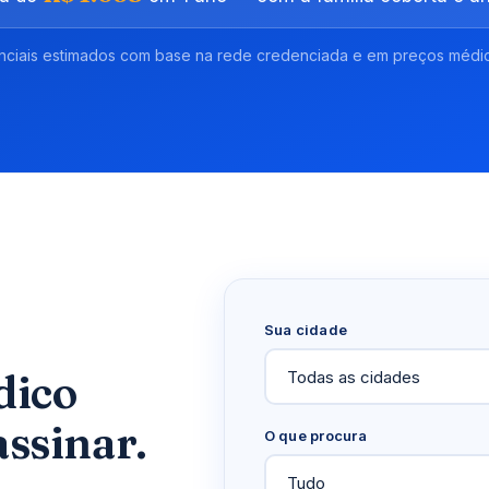
enciais estimados com base na rede credenciada e em preços médi
Sua cidade
dico
ssinar.
O que procura