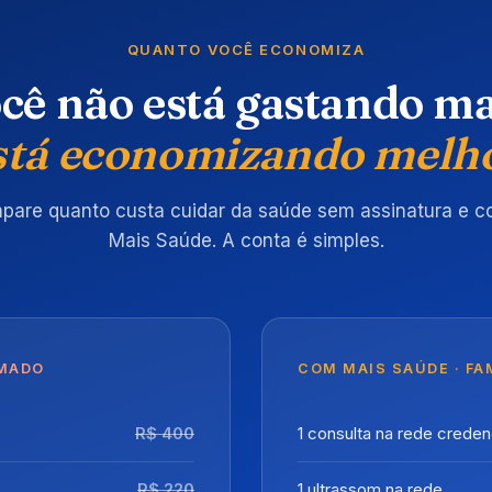
QUANTO VOCÊ ECONOMIZA
cê não está gastando ma
stá economizando melho
pare quanto custa cuidar da saúde sem assinatura e c
Mais Saúde. A conta é simples.
IMADO
COM MAIS SAÚDE · FAM
R$ 400
1 consulta na rede crede
R$ 220
1 ultrassom na rede