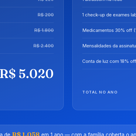
R$ 200
1 check-up de exames lab
R$ 1.800
Medicamentos 30% off (
R$ 2.400
Mensalidades da assinatu
Conta de luz com 18% off
R$ 5.020
TOTAL NO ANO
R$ 1.058
a de
em 1 ano — com a família coberta o ano