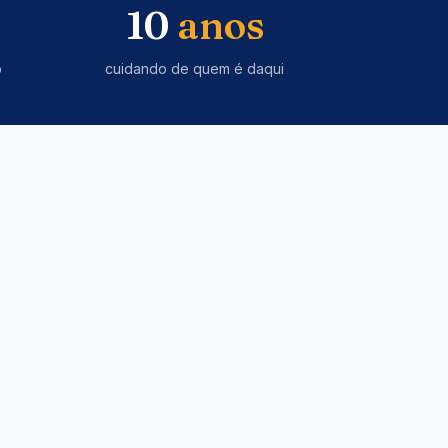
10
anos
o
cuidando de quem é daqui