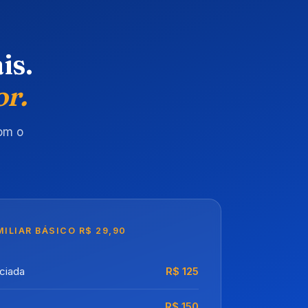
is.
r.
om o
ILIAR BÁSICO R$ 29,90
nciada
R$ 125
R$ 150