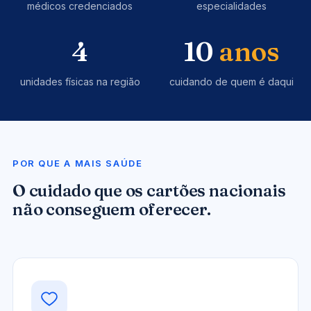
médicos credenciados
especialidades
4
10
anos
unidades físicas na região
cuidando de quem é daqui
POR QUE A MAIS SAÚDE
O cuidado que os cartões nacionais
não conseguem oferecer.