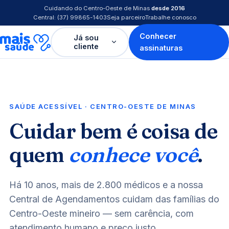
Cuidando do Centro-Oeste de Minas
desde 2016
Central: (37) 99865-1403
Seja parceiro
Trabalhe conosco
Conhecer
Já sou
cliente
assinaturas
SAÚDE ACESSÍVEL · CENTRO-OESTE DE MINAS
Cuidar bem é coisa de
quem
conhece você
.
Há 10 anos, mais de 2.800 médicos e a nossa
Central de Agendamentos cuidam das famílias do
Centro-Oeste mineiro — sem carência, com
atendimento humano e preço justo.