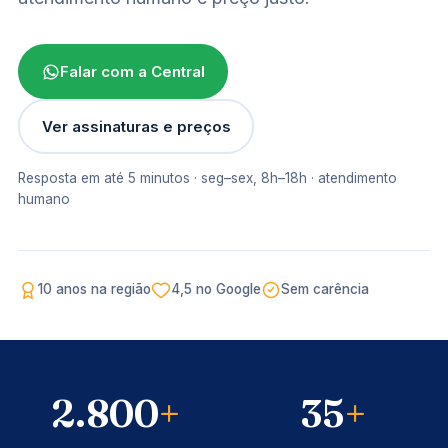
Falar com a Central
Ver assinaturas e preços
Resposta em até 5 minutos · seg–sex, 8h–18h · atendimento
humano
"Oi, Patricia! Médicos de qualidade
para atender você aqui na sua cidade,
toda semana."
Central Mais Saúde · resposta em 5 min
10 anos na região
4,5 no Google
Sem carência
2.800
+
35
+