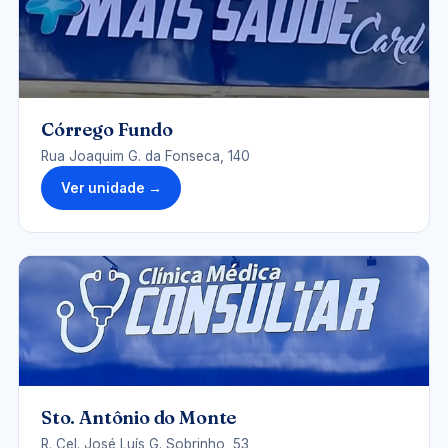
UNIDADE-CORREGO-FUNDO.JPG
Córrego Fundo
Rua Joaquim G. da Fonseca, 140
Ver unidade →
UNIDADE-SAMONTE.JPG
Sto. Antônio do Monte
R. Cel. José Luís G. Sobrinho, 53