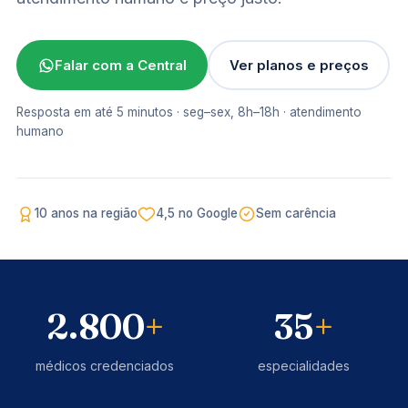
Falar com a Central
Ver planos e preços
Resposta em até 5 minutos · seg–sex, 8h–18h · atendimento
humano
"Oi, Patricia! Médicos de qualidade
para atender você aqui na sua cidade,
toda semana."
Central Mais Saúde · resposta em 5 min
10 anos na região
4,5 no Google
Sem carência
2.800
+
35
+
médicos credenciados
especialidades