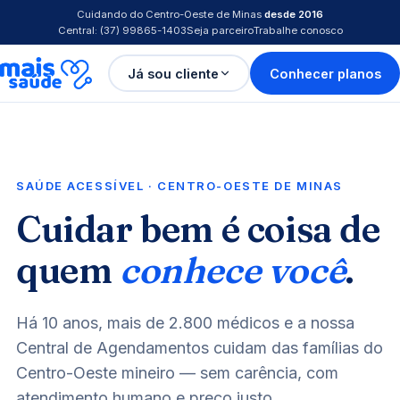
Cuidando do Centro-Oeste de Minas
desde 2016
Central: (37) 99865-1403
Seja parceiro
Trabalhe conosco
Já sou cliente
Conhecer planos
SAÚDE ACESSÍVEL · CENTRO-OESTE DE MINAS
Cuidar bem é coisa de
quem
conhece você
.
Há 10 anos, mais de 2.800 médicos e a nossa
Central de Agendamentos cuidam das famílias do
Centro-Oeste mineiro — sem carência, com
atendimento humano e preço justo.