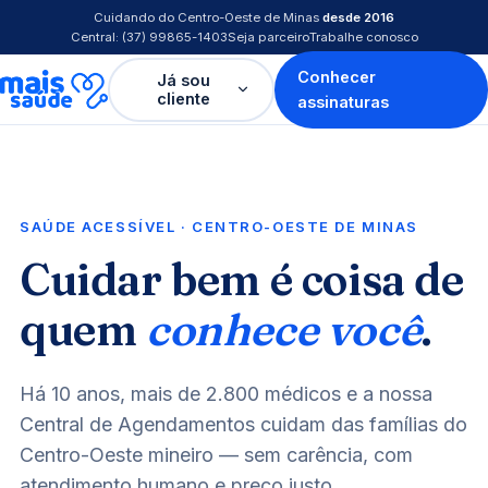
Cuidando do Centro-Oeste de Minas
desde 2016
Central: (37) 99865-1403
Seja parceiro
Trabalhe conosco
Conhecer
Já sou
cliente
assinaturas
SAÚDE ACESSÍVEL · CENTRO-OESTE DE MINAS
Cuidar bem é coisa de
quem
conhece você
.
Há 10 anos, mais de 2.800 médicos e a nossa
Central de Agendamentos cuidam das famílias do
Centro-Oeste mineiro — sem carência, com
atendimento humano e preço justo.