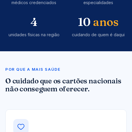
médicos credenciados
especialidades
4
10
anos
unidades físicas na região
cuidando de quem é daqui
POR QUE A MAIS SAÚDE
O cuidado que os cartões nacionais
não conseguem oferecer.