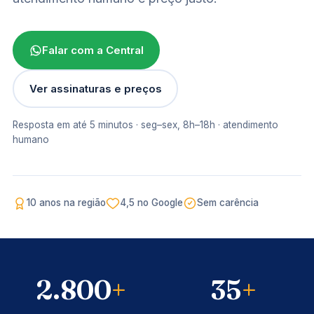
Falar com a Central
Ver assinaturas e preços
Resposta em até 5 minutos · seg–sex, 8h–18h · atendimento
humano
"Oi, Patricia! Médicos de qualidade
para atender você aqui na sua cidade,
toda semana."
Central Mais Saúde · resposta em 5 min
10 anos na região
4,5 no Google
Sem carência
2.800
+
35
+